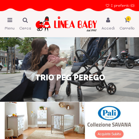
I preferiti (
0
)
0
Menu
Cerca
Accedi
Carrello
TRIO PEG PEREGO