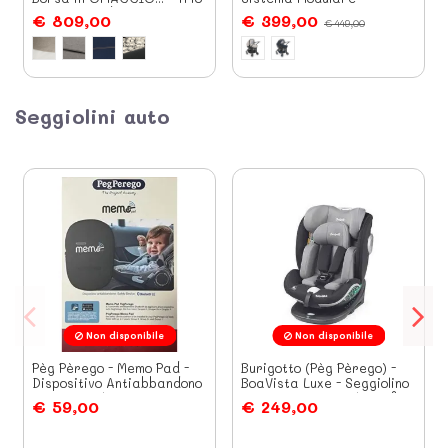
Sistema Modulare
€ 809,00
€ 399,00
€ 449,00
Seggiolini auto
Non disponibile
Non disponibile
Pèg Pèrego - Memo Pad -
Burigotto (Pèg Pèrego) -
Dispositivo Antiabbandono
BoaVista Luxe - Seggiolino
per Seggiolini Auto
Auto Isofix Girevole 360°
€ 59,00
€ 249,00
Da 40 a...