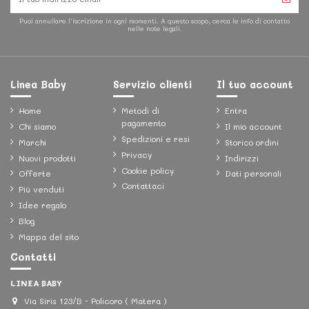
Puoi annullare l'iscrizione in ogni momenti. A questo scopo, cerca le info di contatto
nelle note legali.
Linea Baby
Servizio clienti
Il tuo account
Home
Metodi di
Entra
pagamento
Chi siamo
Il mio account
Spedizioni e resi
Marchi
Storico ordini
Privacy
Nuovi prodotti
Indirizzi
Cookie policy
Offerte
Dati personali
Contattaci
Più venduti
Idee regalo
Blog
Mappa del sito
Contatti
LINEA BABY
Via Siris 123/B - Policoro ( Matera )