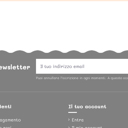
newsletter
Puoi annullare l'iscrizione in ogni momenti. A questo sco
ienti
Il tuo account
pagamento
Entra
e resi
Il mio account