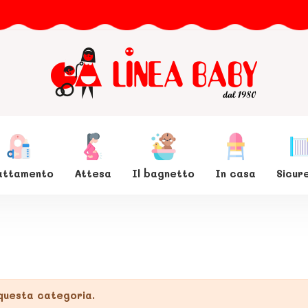
lattamento
Attesa
Il bagnetto
In casa
Sicur
 questa categoria.