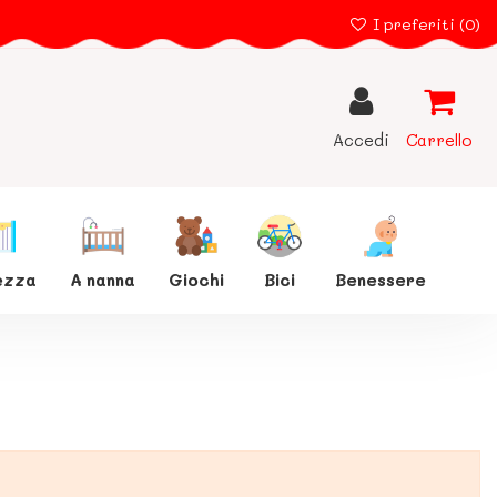
I preferiti (
0
)
Accedi
Carrello
ezza
A nanna
Giochi
Bici
Benessere