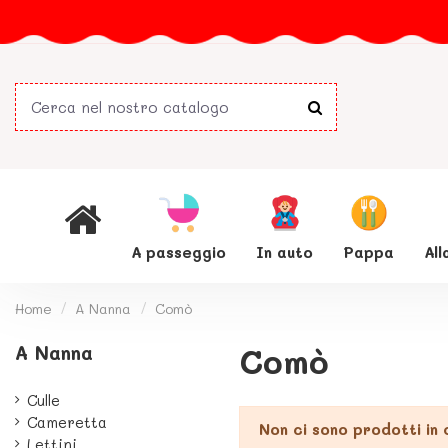
A passeggio
In auto
Pappa
Al
Home
A Nanna
Comò
A Nanna
Comò
Culle
Cameretta
Non ci sono prodotti in
Lettini