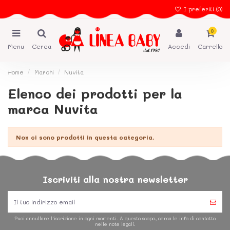
I preferiti (
0
)
0
Menu
Cerca
Accedi
Carrello
Home
Marchi
Nuvita
Elenco dei prodotti per la
marca Nuvita
Non ci sono prodotti in questa categoria.
Iscriviti alla nostra newsletter
Puoi annullare l'iscrizione in ogni momenti. A questo scopo, cerca le info di contatto
nelle note legali.