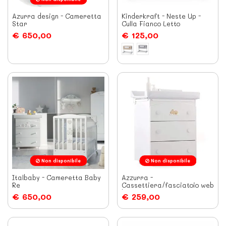
Azurra design - Cameretta
Kinderkraft - Neste Up -
Star
Culla Fianco Letto
€ 650,00
€ 125,00
Non disponibile
Non disponibile
Italbaby - Cameretta Baby
Azzurra -
Re
Cassettiera/fasciatoio web
bianco
€ 650,00
€ 259,00