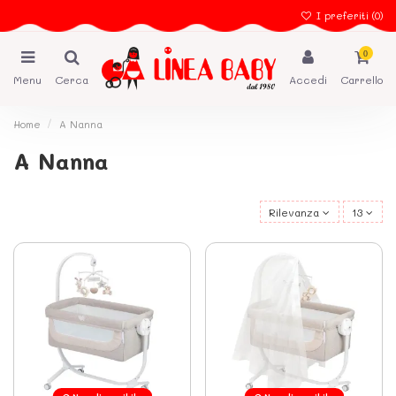
I preferiti (
0
)
0
Menu
Cerca
Accedi
Carrello
Home
A Nanna
A Nanna
Rilevanza
13