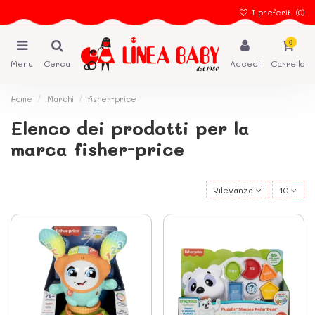
I preferiti (
0
)
0
Menu
Cerca
Accedi
Carrello
Home
Marchi
fisher-price
Elenco dei prodotti per la
marca fisher-price
Rilevanza
10