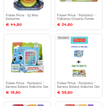
Fisher Price - Dj Nino
Fisher Price - Parlamici -
Salterino
Fabietto Orsetto Forme
Colori
€ 44,90
€ 24,90
Pacchetto
Fisher Price - Parlamici -
Fisher Price - Parlamici -
Serena Balena Indovina Con
Serena Balena Indovina Con
Me
Me + Fisher Price -
€ 19,90
€ 55,90
Parlamici -...