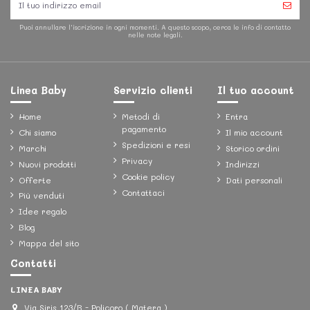
Puoi annullare l'iscrizione in ogni momenti. A questo scopo, cerca le info di contatto
nelle note legali.
Linea Baby
Servizio clienti
Il tuo account
Home
Metodi di
Entra
pagamento
Chi siamo
Il mio account
Spedizioni e resi
Marchi
Storico ordini
Privacy
Nuovi prodotti
Indirizzi
Cookie policy
Offerte
Dati personali
Contattaci
Più venduti
Idee regalo
Blog
Mappa del sito
Contatti
LINEA BABY
Via Siris 123/B - Policoro ( Matera )