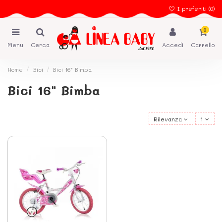
I preferiti (
0
)
0
Menu
Cerca
Accedi
Carrello
Home
Bici
Bici 16" Bimba
Bici 16" Bimba
Rilevanza
1