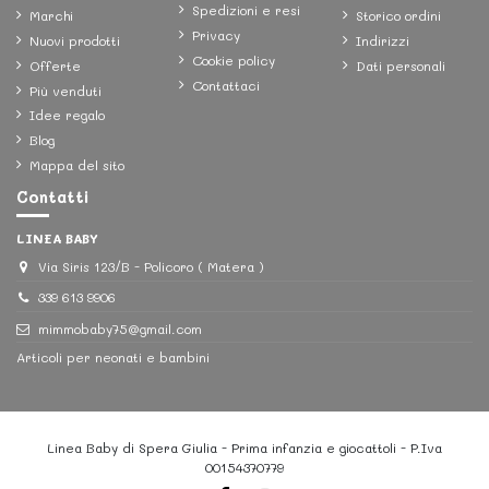
Spedizioni e resi
Marchi
Storico ordini
Privacy
Nuovi prodotti
Indirizzi
Cookie policy
Offerte
Dati personali
Contattaci
Più venduti
Idee regalo
Blog
Mappa del sito
Contatti
LINEA BABY
Via Siris 123/B - Policoro ( Matera )
339 613 9906
mimmobaby75@gmail.com
Articoli per neonati e bambini
Linea Baby di Spera Giulia - Prima infanzia e giocattoli - P.Iva
00154370779