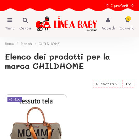
I preferiti (
0
)
0
Menu
Cerca
Accedi
Carrello
Home
Marchi
CHILDHOME
Elenco dei prodotti per la
marca CHILDHOME
Rilevanza
1
-€ 16,00