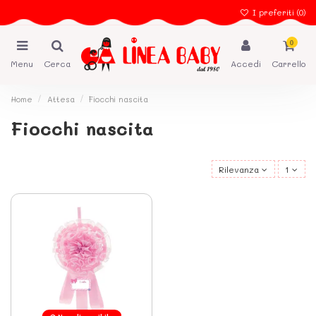
I preferiti (
0
)
0
Menu
Cerca
Accedi
Carrello
Home
Attesa
Fiocchi nascita
Fiocchi nascita
Rilevanza
1