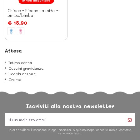
Non disponibile
Chicco - Fiocco nascita -
bimbo/bimba
€ 15,90
Attesa
Intimo donna
Cuscini gravidanza
Fiocchi nascita
Creme
Iscriviti alla nostra newsletter
Puoi annullare l'iscrizione in ogni momenti. A questo scopo, cerca le info di contatto
nelle note legali.