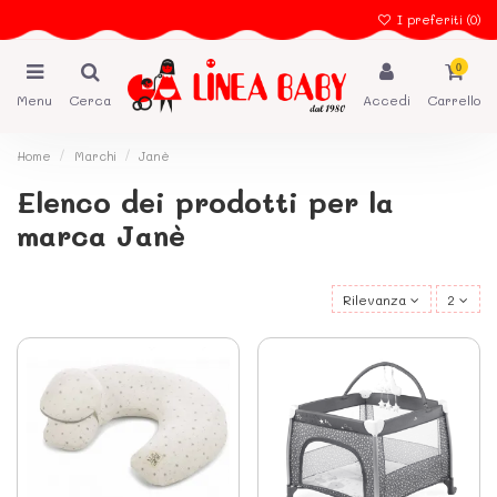
I preferiti (
0
)
0
Menu
Cerca
Accedi
Carrello
Home
Marchi
Janè
Elenco dei prodotti per la
marca Janè
Rilevanza
2