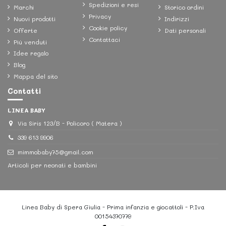
Spedizioni e resi
Marchi
Storico ordini
Privacy
Nuovi prodotti
Indirizzi
Cookie policy
Offerte
Dati personali
Contattaci
Più venduti
Idee regalo
Blog
Mappa del sito
Contatti
LINEA BABY
Via Siris 123/B - Policoro ( Matera )
339 613 9906
mimmobaby75@gmail.com
Articoli per neonati e bambini
Linea Baby di Spera Giulia - Prima infanzia e giocattoli - P.Iva
00154370779