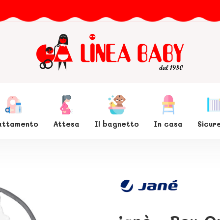
lattamento
Attesa
Il bagnetto
In casa
Sicur