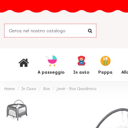
A passeggio
In auto
Pappa
Al
Home
In Casa
Box
janè - Box Quadrato