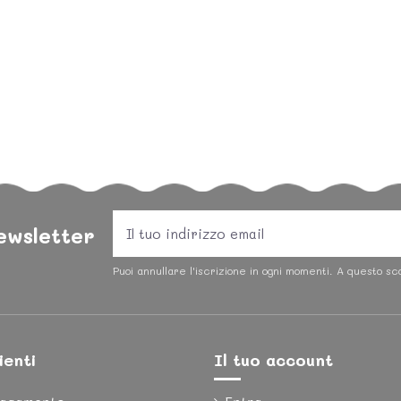
newsletter
Puoi annullare l'iscrizione in ogni momenti. A questo sco
ienti
Il tuo account