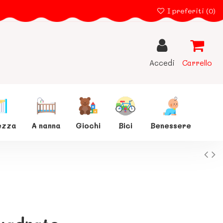
I preferiti (
0
)
Accedi
Carrello
ezza
A nanna
Giochi
Bici
Benessere