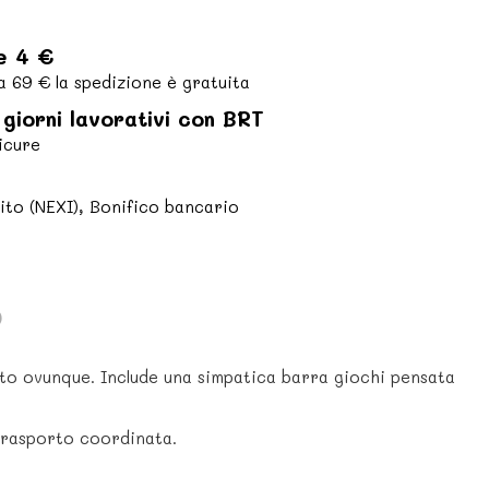
e 4 €
a 69 € la spedizione è gratuita
giorni lavorativi con BRT
icure
i
ito (NEXI), Bonifico bancario
)
ato ovunque. Include una simpatica barra giochi pensata
 trasporto coordinata.