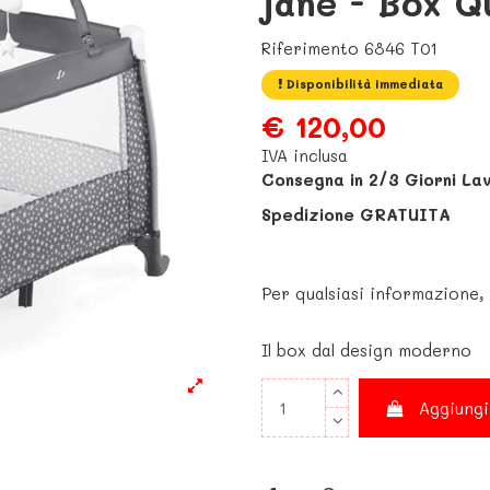
janè - Box Q
Riferimento
6846 T01
Disponibilità immediata
€ 120,00
IVA inclusa
Consegna in 2/3 Giorni La
Spedizione GRATUITA
Per qualsiasi informazione,
Il box dal design moderno
Aggiungi